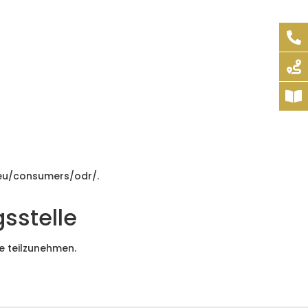
.eu/consumers/odr/
.
s­stelle
le teilzunehmen.